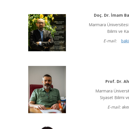
Doç. Dr. İmam B
Marmara Üniversitesi S
Bilimi ve 
E-mail:
baki
Prof. Dr. 
Marmara Üniversite
Siyaset Bilimi
E-mail:
ake