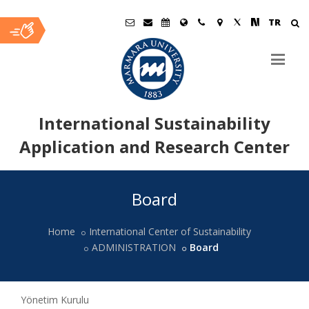
TR
International Sustainability
Application and Research Center
Ana
Board
İçerik
Home
International Center of Sustainability
ADMINISTRATION
Board
Yönetim Kurulu