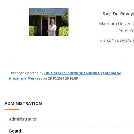
Doç. Dr. Rüve
Marmara Üniversite
Yerel Y
E-mail: ruveyda
This page updated by
Uluslararası Sürdürülebilirlik Uygulama ve
Araştırma Merkezi
on
29.10.2024 20:16:09
ADMINISTRATION
Administration
Board